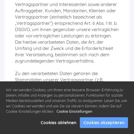
Vertragspartner und Interessenten sowie anderer
Auftraggeber, Kunden, Mandanten, Klienten oder
Vertragspartner (einheitlich bezeichnet als
„Vertragspartner“) entsprechend Art. 6 Abs. 1 lit. b.
DSGVO, um ihnen gegenüber unsere vertraglichen
oder vorvertraglichen Leistungen zu erbringen.
Die hierbei verarbeiteten Daten, die Art, der
Umfang und der Zweck und die Erforderlichkeit
ihrer Verarbeitung, bestimmen sich nach dem
zugrundeliegenden Vertragsverhältnis.
Zu den verarbeiteten Daten gehören die
Stammdaten unserer Vertragspartner (z.B.,
Namen und Adressen), Kontaktdaten (z.B. E-
Wir verwenden Cookies, um Ihnen eine bessere Browser-Erfahrung zu
Mailadressen und Telefonnummern) sowie
bieten, Inhalte und Anzeigen zu personalisieren, Funktionen für soziale
Vertragsdaten (z.B., in Anspruch genommene
Medien bereitzustellen und unseren Traffic zu analysieren. Lesen Sie, wie
Leistungen, Vertragsinhalte, vertragliche
wir Cookies verwenden und wie Sie sie steuern können, indem Sie auf
Kommunikation, Namen von Kontaktpersonen)
Cookie-Einstellungen klicken.
Cookie Einstellungen
und Zahlungsdaten (z.B., Bankverbindungen,
Cookies ablehnen
Cookies akzeptieren
Zahlungshistorie).