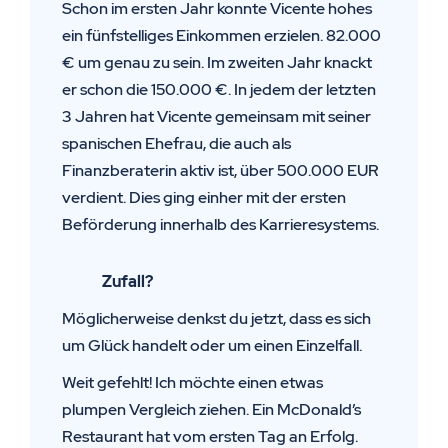
Schon im ersten Jahr konnte Vicente hohes
ein fünfstelliges Einkommen erzielen. 82.000
€ um genau zu sein. Im zweiten Jahr knackt
er schon die 150.000 €. In jedem der letzten
3 Jahren hat Vicente gemeinsam mit seiner
spanischen Ehefrau, die auch als
Finanzberaterin aktiv ist, über 500.000 EUR
verdient. Dies ging einher mit der ersten
Beförderung innerhalb des Karrieresystems.
Selbstverständlich wurden in kurzer Zeit alle diese offenen Fragen beant
Zufall?
nicht nur mit leeren Worten, sondern anhand von echten Beispielen. Men
den Weg bereits gegangen sind
Möglicherweise denkst du jetzt, dass es sich
um Glück handelt oder um einen Einzelfall.
Weit gefehlt! Ich möchte einen etwas
plumpen Vergleich ziehen. Ein McDonald’s
Restaurant hat vom ersten Tag an Erfolg.