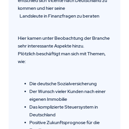
entschied sich Vicente nach Deutschland zu
kommen und hier seine
Digita
Landsleute in Finanzfragen zu beraten
APP's
APP's
Autom
Autom
Stelle
Stelle
Hier kamen unter Beobachtung der Branche
Rückg
Rückg
Einbr
sehr interessante Aspekte hinzu.
Einbr
Plötzl
Plötzlich beschäftigt man sich mit Themen,
Plötzl
Positi
wie:
Positi
Die deutsche Sozialversicherung
Der Wunsch vieler Kunden nach einer
eigenen Immobilie
Das komplizierte Steuersystem in
Deutschland
Positive Zukunftsprognose für die