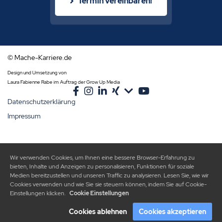
Termin vereinbaren!
© Mache-Karriere.de
Design und Umsetzung von
Laura Fabienne Rabe im Auftrag der Grow Up Media
Datenschutzerklärung
Impressum
Wir verwenden Cookies, um Ihnen eine bessere Browser-Erfahrung zu
bieten, Inhalte und Anzeigen zu personalisieren, Funktionen für soziale
Medien bereitzustellen und unseren Traffic zu analysieren. Lesen Sie, wie wir
Cookies verwenden und wie Sie sie steuern können, indem Sie auf Cookie-
Einstellungen klicken.
Cookie Einstellungen
Cookies ablehnen
Cookies akzeptieren